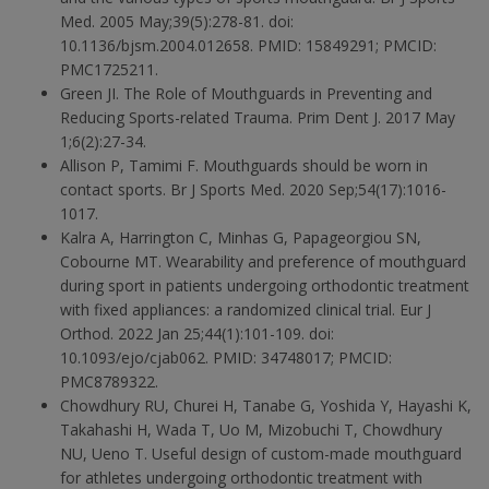
Med. 2005 May;39(5):278-81. doi:
10.1136/bjsm.2004.012658. PMID: 15849291; PMCID:
PMC1725211.
Green JI. The Role of Mouthguards in Preventing and
Reducing Sports-related Trauma. Prim Dent J. 2017 May
1;6(2):27-34.
Allison P, Tamimi F. Mouthguards should be worn in
contact sports. Br J Sports Med. 2020 Sep;54(17):1016-
1017.
Kalra A, Harrington C, Minhas G, Papageorgiou SN,
Cobourne MT. Wearability and preference of mouthguard
during sport in patients undergoing orthodontic treatment
with fixed appliances: a randomized clinical trial. Eur J
Orthod. 2022 Jan 25;44(1):101-109. doi:
10.1093/ejo/cjab062. PMID: 34748017; PMCID:
PMC8789322.
Chowdhury RU, Churei H, Tanabe G, Yoshida Y, Hayashi K,
Takahashi H, Wada T, Uo M, Mizobuchi T, Chowdhury
NU, Ueno T. Useful design of custom-made mouthguard
for athletes undergoing orthodontic treatment with