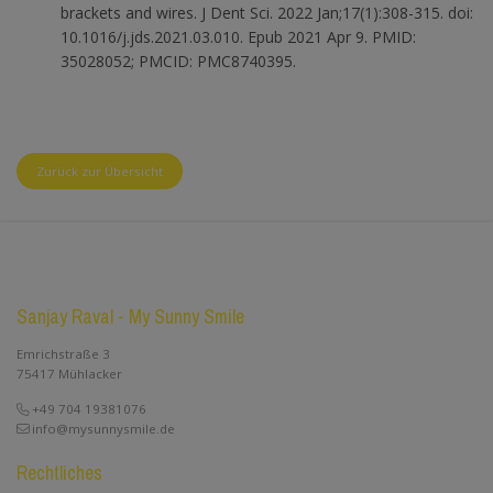
brackets and wires. J Dent Sci. 2022 Jan;17(1):308-315. doi:
10.1016/j.jds.2021.03.010. Epub 2021 Apr 9. PMID:
35028052; PMCID: PMC8740395.
Zurück zur Übersicht
Sanjay Raval - My Sunny Smile
Emrichstraße 3
75417 Mühlacker
+49 704 19381076
info@mysunnysmile.de
Rechtliches