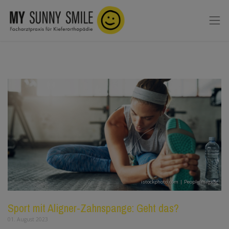
istockphoto.com | PeopleImages
Sport mit Aligner-Zahnspange: Geht das?
01. August 2023