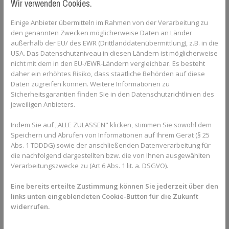
Feldhockey, Wrestling oder Kampfsport.
Wir verwenden Cookies.
Bei diesen Sportarten muss in der Regel eine herkömmliche
Einige Anbieter übermitteln im Rahmen von der Verarbeitung zu
Mundschutzvorrichtung getragen werden, was bei Alignern
den genannten Zwecken möglicherweise Daten an Länder
allerdings nicht gleichzeitig möglich ist. Zum einen wären die
außerhalb der EU/ des EWR (Drittlanddatenübermittlung), z.B. in die
Zähne so während des Sports ungeschützt. Zum anderen
USA. Das Datenschutzniveau in diesen Ländern ist möglicherweise
nicht mit dem in den EU-/EWR-Ländern vergleichbar. Es besteht
können Schläge im Mundbereich die
Zahnschiene beschädigen
daher ein erhöhtes Risiko, dass staatliche Behörden auf diese
und auf diese Weise Verletzungen verursachen. Wenn es bei der
Daten zugreifen können. Weitere Informationen zu
betreffenden Sportart oft zu harten Schlägen kommt, ist es
Sicherheitsgarantien finden Sie in den Datenschutzrichtlinien des
ratsam, die Zahnschiene lieber in ihrer Box zu lassen.
jeweiligen Anbieters.
Aligner und Sport: Tragezeit der Zahnspange mit
Indem Sie auf „ALLE ZULASSEN" klicken, stimmen Sie sowohl dem
dem Kieferorthopäden besprechen
Speichern und Abrufen von Informationen auf Ihrem Gerät (§ 25
Abs. 1 TDDDG) sowie der anschließenden Datenverarbeitung für
Einige Sportarten erfordern regelmäßige und lange
die nachfolgend dargestellten bzw. die von Ihnen ausgewählten
Trainingszeiten. Da kann es unter Umständen schwierig werden,
Verarbeitungszwecke zu (Art 6 Abs. 1 lit. a. DSGVO).
die
empfohlene Tragezeit der Aligner von 20 bis 22 Stunden
einzuhalten. Wenn Unsicherheiten bestehen, ob eine Aligner-
Eine bereits erteilte Zustimmung können Sie jederzeit über den
Behandlung sich mit den eigenen Trainingsgewohnheiten
links unten eingeblendeten Cookie-Button für die Zukunft
verträgt, empfiehlt es sich, das Gespräch mit dem behandelnden
widerrufen.
Kieferorthopäden zu suchen und gemeinsam eine Lösung zu
finden.