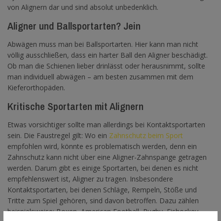
von Alignern dar und sind absolut unbedenklich.
Aligner und Ballsportarten? Jein
Abwägen muss man bei Ballsportarten. Hier kann man nicht
völlig ausschließen, dass ein harter Ball den Aligner beschädigt.
Ob man die Schienen lieber drinlässt oder herausnimmt, sollte
man individuell abwägen – am besten zusammen mit dem
Kieferorthopäden.
Kritische Sportarten mit Alignern
Etwas vorsichtiger sollte man allerdings bei Kontaktsportarten
sein. Die Faustregel gilt: Wo ein
Zahnschutz beim Sport
empfohlen wird, könnte es problematisch werden, denn ein
Zahnschutz kann nicht über eine Aligner-Zahnspange getragen
werden. Darum gibt es einige Sportarten, bei denen es nicht
empfehlenswert ist, Aligner zu tragen. Insbesondere
Kontaktsportarten, bei denen Schläge, Rempeln, Stöße und
Tritte zum Spiel gehören, sind davon betroffen. Dazu zählen
beispielsweise: Boxen, American Football, Rugby, Eishockey,