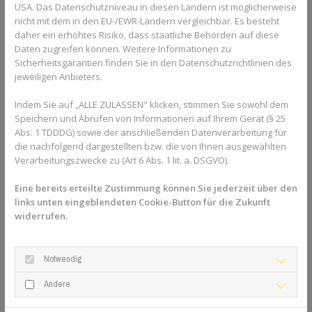
Zahnschienen von
Invisalign
ist daher
USA. Das Datenschutzniveau in diesen Ländern ist möglicherweise
nachgewiesenermaßen kein BPA enthalten. Generell ist
nicht mit dem in den EU-/EWR-Ländern vergleichbar. Es besteht
das speziell für die Kunststoff-Zahnschienen entwickelte
daher ein erhöhtes Risiko, dass staatliche Behörden auf diese
Material streng auf seine Verträglichkeit getestet. Die
Daten zugreifen können. Weitere Informationen zu
Zahnschienen sind auch bei der notwendigen langen
Sicherheitsgarantien finden Sie in den Datenschutzrichtlinien des
Tragedauer gesundheitlich unbedenklich.
jeweiligen Anbieters.
Indem Sie auf „ALLE ZULASSEN" klicken, stimmen Sie sowohl dem
Und was ist mit Allergien?
Speichern und Abrufen von Informationen auf Ihrem Gerät (§ 25
Wie bei allen Materialien kann es natürlich zu allergischen
Abs. 1 TDDDG) sowie der anschließenden Datenverarbeitung für
Reaktionen kommen. Diese sind allerdings äußerst selten.
die nachfolgend dargestellten bzw. die von Ihnen ausgewählten
Wer jedoch Last mit Allergien hat, kann die Verträglichkeit
Verarbeitungszwecke zu (Art 6 Abs. 1 lit. a. DSGVO).
vor der Behandlung austesten. Der Kieferorthopäde stellt
gern auf Anfrage eine Materialprobe bereit. Ein Hautarzt
Eine bereits erteilte Zustimmung können Sie jederzeit über den
links unten eingeblendeten Cookie-Button für die Zukunft
kann dann mit dem Material und einer Blutprobe einen
widerrufen.
Allergietest machen. So ist man auf dem Weg zum
strahlenden, geraden Lächeln auf jeden Fall auf der
sicheren Seite.
Notwendig
Übrigens: Metall und so
Andere
Vorsicht und Zurückhaltung ist natürlich grundsätzlich gut.