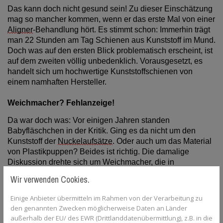
Das kann doch nicht gesund sein! Zu dieser Einschätzung
mag so mancher kommen, wenn er das erste Mal von einer
Aligner
-Behandlung hört. Es stimmt schon: Immerhin trägt
man 22 Stunden am Tag Schienen aus Kunststoff im Mund.
Doch was auf den ersten Blick problematisch erscheint, ist
auf dem zweiten völlig unbedenklich. Vorausgesetzt, es
handelt sich um hochwertige Kunststoffschienen von
einem namhaften Hersteller.
Weichmacher? Fehlanzeige!
Da war doch was: Vor einigen Jahren standen
Babyfläschchen in der Kritik. Ging es da nicht um den
Kunststoff der
Nuckelaufsätze
. Oder auch um das Material
von Plastikpuppen? Beides ist richtig. Die damalige
Diskussion drehte sich um Weichmacher, die in
verschiedenen Kunststoffen vorhanden sein können. Und
Wir verwenden Cookies.
mit diesem Bisphenol A – kurz: BPA – ist tatsächlich nicht
zu spaßen. Denn es kann auf den menschlichen
Einige Anbieter übermitteln im Rahmen von der Verarbeitung zu
Hormonhaushalt wirken und für Schwangere sogar
den genannten Zwecken möglicherweise Daten an Länder
bedenklich sein. In den hochwertigen
Aligner
-
außerhalb der EU/ des EWR (Drittlanddatenübermittlung), z.B. in die