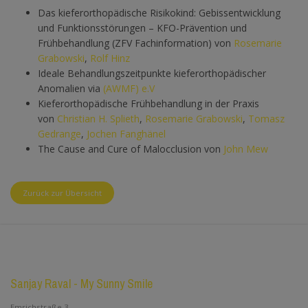
Das kieferorthopädische Risikokind: Gebissentwicklung
und Funktionsstörungen – KFO-Prävention und
Frühbehandlung (ZFV Fachinformation) von
Rosemarie
Grabowski
,
Rolf Hinz
Ideale Behandlungszeitpunkte kieferorthopädischer
Anomalien via
(AWMF) e.V
Kieferorthopädische Frühbehandlung in der Praxis
von
Christian H. Splieth
,
Rosemarie Grabowski
,
Tomasz
Gedrange
,
Jochen Fanghänel
The Cause and Cure of Malocclusion von
John Mew
Zurück zur Übersicht
Sanjay Raval - My Sunny Smile
Emrichstraße 3