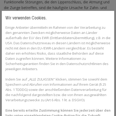
Funktionelle Störungen, die den Lippenschluss, die Atmung und
die Zunge betreffen, sind die häufigste Ursache für Zahn- und
Kieferfehlstellungen, da sie dauerhaft das Kieferwachstum
Wir verwenden Cookies.
beeinflussen. Der erfahrene Fachzahnarzt kann all dies leicht
feststellen und bei rechtzeitiger Diagnose effektiv gegensteuern.
Einige Anbieter übermitteln im Rahmen von der Verarbeitung zu
Und wenn er Entwarnung gibt, können Sie beruhigt sein und sich
den genannten Zwecken möglicherweise Daten an Länder
umso mehr über Ihr stolzes Zahnlückenkind freuen!
außerhalb der EU/ des EWR (Drittlanddatenübermittlung), z.B. in die
USA. Das Datenschutzniveau in diesen Ländern ist möglicherweise
Was wird beim Fachzahnarzt für Kieferorthopädie
nicht mit dem in den EU-/EWR-Ländern vergleichbar. Es besteht
untersucht?
daher ein erhöhtes Risiko, dass staatliche Behörden auf diese
Daten zugreifen können. Weitere Informationen zu
Der Fachzahnarzt für Kieferorthopädie schaut längst nicht nur
Sicherheitsgarantien finden Sie in den Datenschutzrichtlinien des
auf schief stehende Zähne. Es geht um viel mehr:
jeweiligen Anbieters.
die generelle Mundgesundheit und Zahnpflege
Indem Sie auf „ALLE ZULASSEN" klicken, stimmen Sie sowohl dem
den Zahnwechsel
Speichern und Abrufen von Informationen auf Ihrem Gerät (§ 25
die Platzverhältnisse in beiden Kiefern
Abs. 1 TDDDG) sowie der anschließenden Datenverarbeitung für
den Zusammenbiss der Kiefer
die nachfolgend dargestellten bzw. die von Ihnen ausgewählten
die Wachstumsrichtung der Kiefer
Verarbeitungszwecke zu (Art 6 Abs. 1 lit. a. DSGVO).
die Funktion (z. B. Lippenschluss, Zungenlage, Atmung
und Kiefergelenke)
Eine bereits erteilte Zustimmung können Sie jederzeit über den
links unten eingeblendeten Cookie-Button für die Zukunft