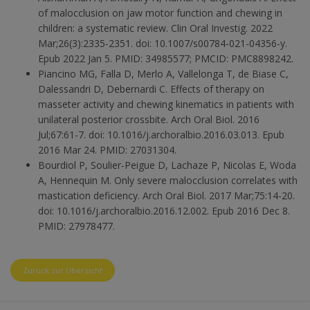
of malocclusion on jaw motor function and chewing in
children: a systematic review. Clin Oral Investig. 2022
Mar;26(3):2335-2351. doi: 10.1007/s00784-021-04356-y.
Epub 2022 Jan 5. PMID: 34985577; PMCID: PMC8898242.
Piancino MG, Falla D, Merlo A, Vallelonga T, de Biase C,
Dalessandri D, Debernardi C. Effects of therapy on
masseter activity and chewing kinematics in patients with
unilateral posterior crossbite. Arch Oral Biol. 2016
Jul;67:61-7. doi: 10.1016/j.archoralbio.2016.03.013. Epub
2016 Mar 24. PMID: 27031304.
Bourdiol P, Soulier-Peigue D, Lachaze P, Nicolas E, Woda
A, Hennequin M. Only severe malocclusion correlates with
mastication deficiency. Arch Oral Biol. 2017 Mar;75:14-20.
doi: 10.1016/j.archoralbio.2016.12.002. Epub 2016 Dec 8.
PMID: 27978477.
Zurück zur Übersicht