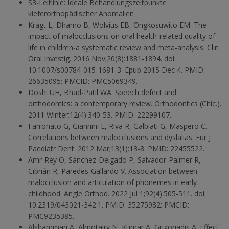
S3-Leitlinie: Ideale Behandlungszeitpunkte
kieferorthopädischer Anomalien
Kragt L, Dhamo B, Wolvius EB, Ongkosuwito EM.
The
impact of malocclusions on oral health-related quality of
life in children-a systematic review and meta-analysis. Clin
Oral Investig. 2016 Nov;20(8):1881-1894. doi:
10.1007/s00784-015-1681-3. Epub 2015 Dec 4. PMID:
26635095; PMCID: PMC5069349.
Doshi UH, Bhad-Patil WA. Speech defect and
orthodontics: a contemporary review. Orthodontics (Chic.).
2011 Winter;12(4):340-53. PMID: 22299107.
Farronato G, Giannini L, Riva R, Galbiati G, Maspero C.
Correlations between malocclusions and dyslalias. Eur J
Paediatr Dent. 2012 Mar;13(1):13-8. PMID: 22455522.
Amr-Rey O, Sánchez-Delgado P, Salvador-Palmer R,
Cibrián R, Paredes-Gallardo V. Association between
malocclusion and articulation of phonemes in early
childhood. Angle Orthod. 2022 Jul 1;92(4):505-511. doi:
10.2319/043021-342.1. PMID: 35275982; PMCID:
PMC9235385.
Alshammari A, Almotairy N, Kumar A, Grigoriadis A. Effect