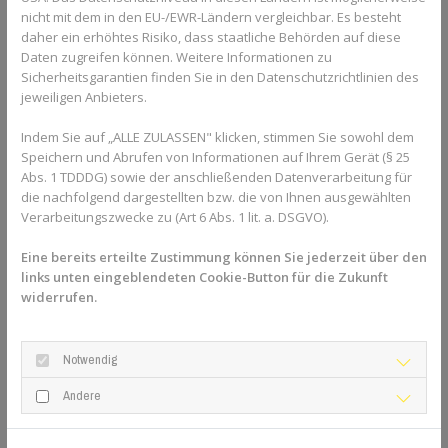
nicht mit dem in den EU-/EWR-Ländern vergleichbar. Es besteht
und Zahnfehlstellungen verursacht werden, frühzeitig erkannt
daher ein erhöhtes Risiko, dass staatliche Behörden auf diese
und behandelt werden. Das gilt vorwiegend für Kinder. Zum
Daten zugreifen können. Weitere Informationen zu
einen lassen sich Fehlbisse im Kindes- und Jugendalter besser
Sicherheitsgarantien finden Sie in den Datenschutzrichtlinien des
korrigieren, da der Kiefer noch im Wachstum ist. Zum anderen
jeweiligen Anbieters.
gibt es Möglichkeiten, der Entwicklung von Fehlbissen
vorzubeugen – zum Beispiel durch das Abstellen schlechter
Indem Sie auf „ALLE ZULASSEN" klicken, stimmen Sie sowohl dem
Angewohnheiten wie
Daumenlutschen
, Logopädie oder eine
Speichern und Abrufen von Informationen auf Ihrem Gerät (§ 25
Frühbehandlung beim Kieferorthopäden
. Deshalb empfiehlt es
Abs. 1 TDDDG) sowie der anschließenden Datenverarbeitung für
sich, alle Kinder
mit etwa sechs Jahren - also um die Einschulung
die nachfolgend dargestellten bzw. die von Ihnen ausgewählten
herum - beim Kieferorthopäden vorzustellen
.
Verarbeitungszwecke zu (Art 6 Abs. 1 lit. a. DSGVO).
Aber auch bei
Erwachsenen
, die durch eine Zahn- oder
Eine bereits erteilte Zustimmung können Sie jederzeit über den
Kieferfehlstellung Probleme mit dem Sprechen oder Kauen
links unten eingeblendeten Cookie-Button für die Zukunft
haben, sollten nicht zögern, sich bei einem Kieferorthopäden
widerrufen.
vorzustellen. Er kann durch spezielle Untersuchungen sehr leicht
feststellen, ob ein Fehlbiss oder ein Kiefergelenksproblem
Notwendig
vorliegt. Durch eine frühzeitige Behandlung kann man auch im
Erwachsenenalter vermeiden, dass langfristige gesundheitliche
Andere
Probleme entstehen.
Wie hilft die Kieferorthopädie bei Kau- und